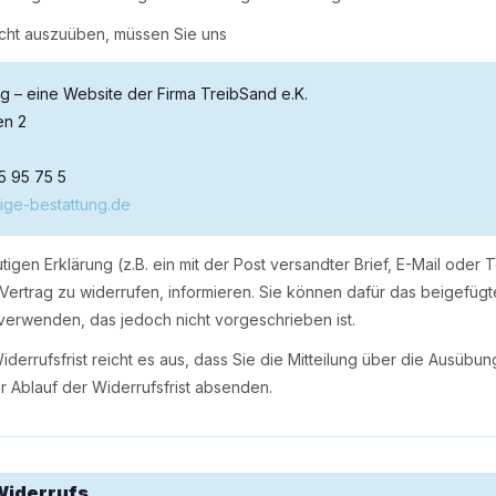
echt auszuüben, müssen Sie uns
ung – eine Website der Firma TreibSand e.K.
en 2
55 95 75 5
lige-bestattung.de
utigen Erklärung (z.B. ein mit der Post versandter Brief, E-Mail oder 
 Vertrag zu widerrufen, informieren. Sie können dafür das beigefügt
verwenden, das jedoch nicht vorgeschrieben ist.
derrufsfrist reicht es aus, dass Sie die Mitteilung über die Ausübu
r Ablauf der Widerrufsfrist absenden.
Widerrufs