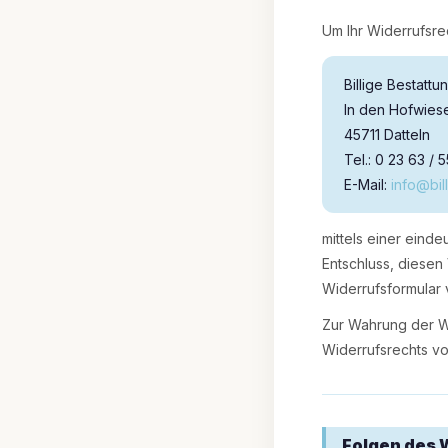
Um Ihr Widerrufsr
Billige Bestatt
In den Hofwies
45711 Datteln
Tel.: 0 23 63 / 
E-Mail:
info@bil
mittels einer einde
Entschluss, diesen
Widerrufsformular 
Zur Wahrung der Wi
Widerrufsrechts vo
Folgen des 