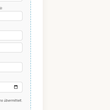
):
s übermittelt.