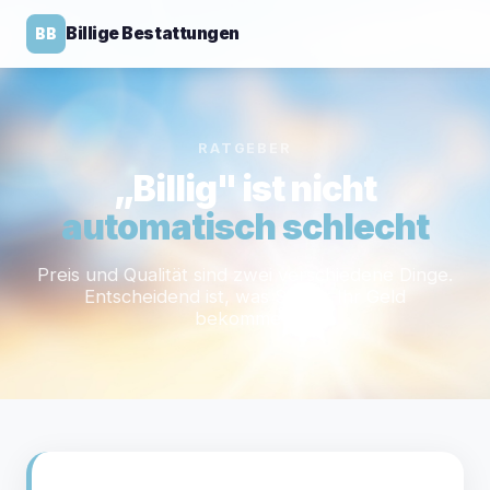
Billige Bestattungen
BB
RATGEBER
„Billig" ist nicht
automatisch schlecht
Preis und Qualität sind zwei verschiedene Dinge.
Entscheidend ist, was Sie für Ihr Geld
bekommen.